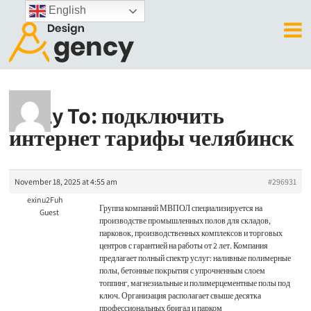
English
Reply To: подключить
интернет тарифы челябинск
November 18, 2025 at 4:55 am
#296931
exinu2Fuh
Группа компаний МВПОЛ специализируется на
Guest
производстве промышленных полов для складов,
парковок, производственных комплексов и торговых
центров с гарантией на работы от 2 лет. Компания
предлагает полный спектр услуг: наливные полимерные
полы, бетонные покрытия с упрочненным слоем
топпинг, магнезиальные и полимерцементные полы под
ключ. Организация располагает свыше десятка
профессиональных бригад и парком