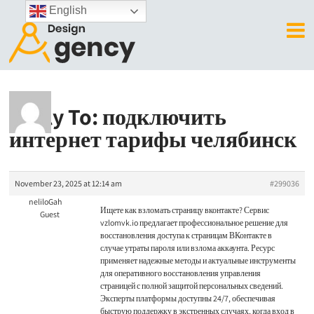
English
Reply To: подключить
интернет тарифы челябинск
November 23, 2025 at 12:14 am
#299036
neliloGah
Ищете
как взломать страницу вконтакте? Сервис
Guest
vzlomvk.io предлагает профессиональное решение для
восстановления доступа к страницам ВКонтакте в
случае утраты пароля или взлома аккаунта. Ресурс
применяет надежные методы и актуальные инструменты
для оперативного восстановления управления
страницей с полной защитой персональных сведений.
Эксперты платформы доступны 24/7, обеспечивая
быструю поддержку в экстренных случаях, когда вход в